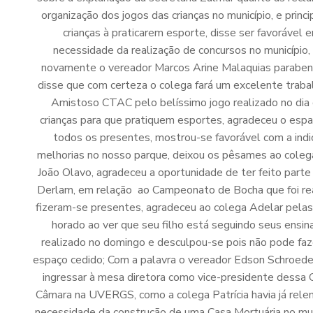
organização dos jogos das crianças no município, e prin
crianças à praticarem esporte, disse ser favorável
necessidade da realização de concursos no município,
novamente o vereador Marcos Arine Malaquias parabeni
disse que com certeza o colega fará um excelente traba
Amistoso CTAC pelo belíssimo jogo realizado no dia
crianças para que pratiquem esportes, agradeceu o espa
todos os presentes, mostrou-se favorável com a indi
melhorias no nosso parque, deixou os pêsames ao colega
João Olavo, agradeceu a oportunidade de ter feito part
Derlam, em relação ao Campeonato de Bocha que foi real
fizeram-se presentes, agradeceu ao colega Adelar pelas
horado ao ver que seu filho está seguindo seus ensin
realizado no domingo e desculpou-se pois não pode faz
espaço cedido; Com a palavra o vereador Edson Schroede
ingressar à mesa diretora como vice-presidente dessa Ca
Câmara na UVERGS, como a colega Patrícia havia já rele
necessidade da construção de uma Casa Mortuária no muni