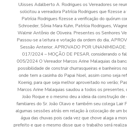
Ulisses Adalberto A. Rodrigues os Vereadores se reun
solicitou a vereadora Patrícia Rodrigues que fizesse a 
Patrícia Rodrigues fizesse a verificação do quórum 
Schroeder, Sônia Mara Kuhn, Patrícia Rodrigues, Wagner
Walmir Antônio de Oliveira. Presentes os Senhores Ve
Passou-se a leitura e votação da ordem do dia, AP
Sessão Anterior, APROVADO POR UNANIMIDADE; Pass
017/2024 – MOÇÃO DE PESAR, considerando o faleci
005/2024 O Vereador Marcos Arine Malaquias da bancad
possibilidade de construir churrasqueiras e banheiros 
onde tem a casinha do Papai Noel, assim como seja re
Koenig, para que seja melhor aproveitado no verão; P
Marcos Arine Malaquias saudou a todos os presentes, 
João Roque e o mesmo deu a ideia da construção de c
familiares do Sr. João Olavo e também seu colega Lair F
algumas sessões atrás em relação à colocação de um boe
água das chuvas pois cada vez que chove alaga a moradi
prefeito e que o mesmo disse que o trabalho será realiza