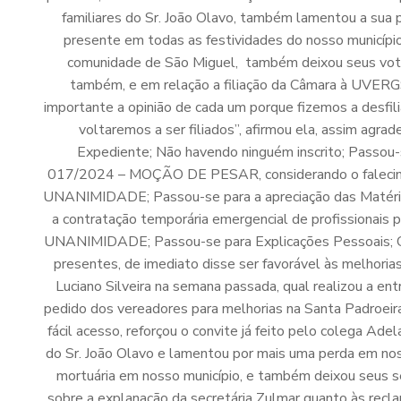
familiares do Sr. João Olavo, também lamentou a sua p
presente em todas as festividades do nosso municípi
comunidade de São Miguel, também deixou seus votos
também, e em relação a filiação da Câmara à UVERGS
importante a opinião de cada um porque fizemos a desfili
voltaremos a ser filiados”, afirmou ela, assim agra
Expediente; Não havendo ninguém inscrito; Passou
017/2024 – MOÇÃO DE PESAR, considerando o faleci
UNANIMIDADE; Passou-se para a apreciação das Matéria
a contratação temporária emergencial de profissionai
UNANIMIDADE; Passou-se para Explicações Pessoais; Co
presentes, de imediato disse ser favorável às melhoria
Luciano Silveira na semana passada, qual realizou a en
pedido dos vereadores para melhorias na Santa Padroeira
fácil acesso, reforçou o convite já feito pelo colega Ade
do Sr. João Olavo e lamentou por mais uma perda em noss
mortuária em nosso município, e também deixou seus s
sobre a explanação da secretária Zulmar quanto às recla