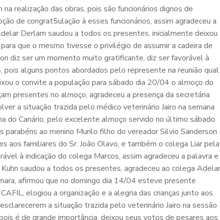
a realização das obras, pois são funcionários dignos de
oção de congrat5ulação à esses funcionários, assim agradeceu a
Adelar Derlam saudou a todos os presentes, inicialmente deixou
ara que o mesmo tivesse o privilégio de assumir a cadeira de
on diz ser um momento muito gratificante, diz ser favorável à
 pois alguns pontos abordados pelo represente na reunião qual
eixou o convite a população para sábado dia 20/04 o almoço do
açam presentes no almoço, agradeceu a presença da secretária
lver a situação trazida pelo médico veterinário Jairo na semana
ha do Canário, pelo excelente almoço servido no último sábado
parabéns ao menino Murilo filho do vereador Silvio Sanderson
s aos familiares do Sr. João Olavo, e também o colega Liar pela
ável à indicação do colega Marcos, assim agradeceu a palavra e
a Kuhn saudou a todos os presentes, agradeceu ao colega Adela
âmara, afirmou que no domingo dia 14/04 esteve presente
FIL, elogiou a organização e a alegria das crianças junto aos
esclarecerem a situação trazida pelo veterinário Jairo na sessão
pois é de grande importância, deixou seus votos de pesares aos