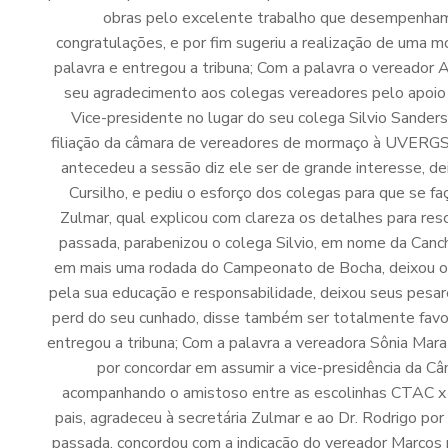
obras pelo excelente trabalho que desempenham n
congratulações, e por fim sugeriu a realização de uma m
palavra e entregou a tribuna; Com a palavra o vereador 
seu agradecimento aos colegas vereadores pelo apoio p
Vice-presidente no lugar do seu colega Silvio Sanders
filiação da câmara de vereadores de mormaço à UVERGS,
antecedeu a sessão diz ele ser de grande interesse, d
Cursilho, e pediu o esforço dos colegas para que se f
Zulmar, qual explicou com clareza os detalhes para reso
passada, parabenizou o colega Silvio, em nome da Canc
em mais uma rodada do Campeonato de Bocha, deixou os 
pela sua educação e responsabilidade, deixou seus pesare
perd do seu cunhado, disse também ser totalmente favor
entregou a tribuna; Com a palavra a vereadora Sônia Mar
por concordar em assumir a vice-presidência da C
acompanhando o amistoso entre as escolinhas CTAC x CA
pais, agradeceu à secretária Zulmar e ao Dr. Rodrigo por 
passada, concordou com a indicação do vereador Marcos 