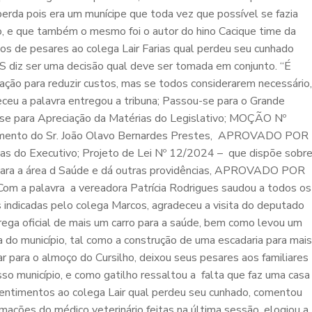
erda pois era um munícipe que toda vez que possível se fazia
o, e que também o mesmo foi o autor do hino Cacique time da
 de pesares ao colega Lair Farias qual perdeu seu cunhado
 diz ser uma decisão qual deve ser tomada em conjunto. “É
ação para reduzir custos, mas se todos considerarem necessário,
deceu a palavra entregou a tribuna; Passou-se para o Grande
-se para Apreciação da Matérias do Legislativo; MOÇÃO Nº
mento do Sr. João Olavo Bernardes Prestes, APROVADO POR
s do Executivo; Projeto de Lei Nº 12/2024 – que dispõe sobr
s para a área d Saúde e dá outras providências, APROVADO POR
m a palavra a vereadora Patrícia Rodrigues saudou a todos os
s indicadas pelo colega Marcos, agradeceu a visita do deputado
trega oficial de mais um carro para a saúde, bem como levou um
 do município, tal como a construção de uma escadaria para mais
lar para o almoço do Cursilho, deixou seus pesares aos familiares
o município, e como gatilho ressaltou a falta que faz uma casa
entimentos ao colega Lair qual perdeu seu cunhado, comentou
mações do médico veterinário feitas na última sessão, elogiou a