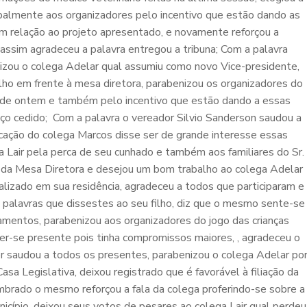
cipalmente aos organizadores pelo incentivo que estão dando as
 em relação ao projeto apresentado, e novamente reforçou a
 assim agradeceu a palavra entregou a tribuna; Com a palavra
zou o colega Adelar qual assumiu como novo Vice-presidente,
lho em frente à mesa diretora, parabenizou os organizadores do
 de ontem e também pelo incentivo que estão dando a essas
ço cedido; Com a palavra o vereador Silvio Sanderson saudou a
cação do colega Marcos disse ser de grande interesse essas
 Lair pela perca de seu cunhado e também aos familiares do Sr.
e da Mesa Diretora e desejou um bom trabalho ao colega Adelar
izado em sua residência, agradeceu a todos que participaram e
 palavras que dissestes ao seu filho, diz que o mesmo sente-se
amentos, parabenizou aos organizadores do jogo das crianças
er-se presente pois tinha compromissos maiores, , agradeceu o
r saudou a todos os presentes, parabenizou o colega Adelar po
sa Legislativa, deixou registrado que é favorável à filiação da
mbrado o mesmo reforçou a fala da colega proferindo-se sobre a
cípio, deixou seus votos de pesares ao colega Lair qual perdeu