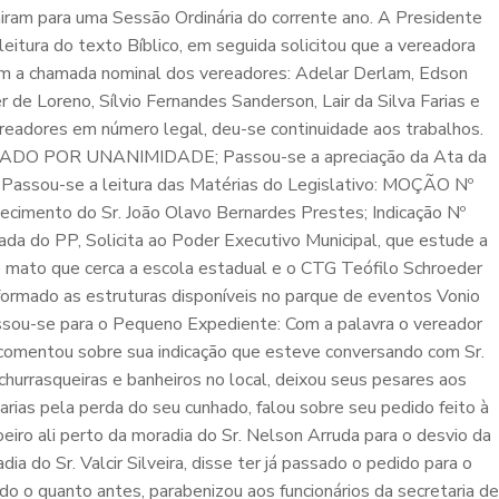
iram para uma Sessão Ordinária do corrente ano. A Presidente
leitura do texto Bíblico, em seguida solicitou que a vereadora
com a chamada nominal dos vereadores: Adelar Derlam, Edson
 de Loreno, Sílvio Fernandes Sanderson, Lair da Silva Farias e
readores em número legal, deu-se continuidade aos trabalhos.
ROVADO POR UNANIMIDADE; Passou-se a apreciação da Ata da
ou-se a leitura das Matérias do Legislativo: MOÇÃO Nº
mento do Sr. João Olavo Bernardes Prestes; Indicação Nº
a do PP, Solicita ao Poder Executivo Municipal, que estude a
no mato que cerca a escola estadual e o CTG Teófilo Schroeder
formado as estruturas disponíveis no parque de eventos Vonio
assou-se para o Pequeno Expediente: Com a palavra o vereador
comentou sobre sua indicação que esteve conversando com Sr.
hurrasqueiras e banheiros no local, deixou seus pesares aos
arias pela perda do seu cunhado, falou sobre seu pedido feito à
iro ali perto da moradia do Sr. Nelson Arruda para o desvio da
a do Sr. Valcir Silveira, disse ter já passado o pedido para o
do o quanto antes, parabenizou aos funcionários da secretaria de