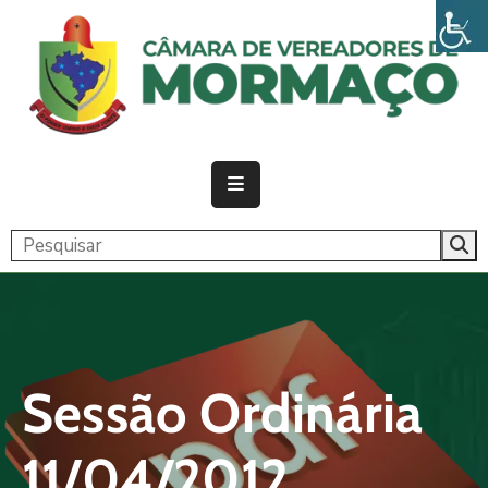
PÁGINA
INICIAL
CÂMARA
ATIVIDADE
LEGISLATIVA
PUBLICAÇÕES
TRANSPARÊNCIA
Sessão Ordinária
CONTATO
11/04/2012