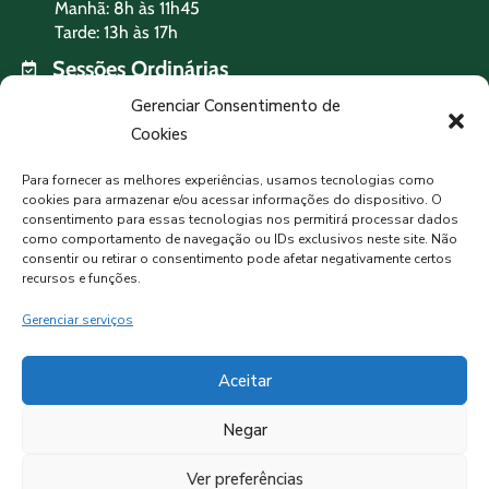
Manhã: 8h às 11h45
Tarde: 13h às 17h
Sessões Ordinárias
Terça-feira às 19h
Gerenciar Consentimento de
Cookies
PREVISÃO DO TEMPO
Para fornecer as melhores experiências, usamos tecnologias como
cookies para armazenar e/ou acessar informações do dispositivo. O
consentimento para essas tecnologias nos permitirá processar dados
como comportamento de navegação ou IDs exclusivos neste site. Não
MORMAÇO, BR
consentir ou retirar o consentimento pode afetar negativamente certos
Nublado
recursos e funções.
Gerenciar serviços
10°C
82%
Aceitar
Negar
Ver preferências