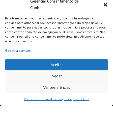
Gerenciar Consentimento de
Cookies
PREVISÃO DO TEMPO
Para fornecer as melhores experiências, usamos tecnologias como
cookies para armazenar e/ou acessar informações do dispositivo. O
consentimento para essas tecnologias nos permitirá processar dados
como comportamento de navegação ou IDs exclusivos neste site. Não
MORMAÇO, BR
consentir ou retirar o consentimento pode afetar negativamente certos
Nublado
recursos e funções.
Gerenciar serviços
10°C
90%
Aceitar
Negar
Ver preferências
Política de Cookies
Declaração de privacidade
© 2025 • Câmara Municipal de Vereadores de
Mormaço.