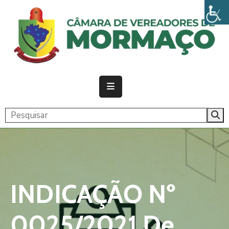
PÁGINA
INICIAL
CÂMARA
ATIVIDADE
LEGISLATIVA
PUBLICAÇÕES
TRANSPARÊNCIA
INDICAÇÃO Nº
CONTATO
0025/2021 De