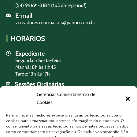
(54) 99691-3184 (
Laís Emergencial
)
E-mail
vereadores.mormacors@yahoo.com.br
HORÁRIOS
Expediente
Segunda a Sexta-feira
Manhã: 8h às 11h45
Tarde: 13h às 17h
Sessões Ordinárias
Terça-feira às 19h
Gerenciar Consentimento de
Cookies
PREVISÃO DO TEMPO
Para fornecer as melhores experiências, usamos tecnologias como
cookies para armazenar e/ou acessar informações do dispositivo. O
consentimento para essas tecnologias nos permitirá processar dados
como comportamento de navegação ou IDs exclusivos neste site. Não
MORMAÇO, BR