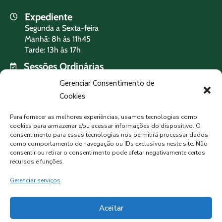
Expediente
Segunda a Sexta-feira
Manhã: 8h às 11h45
Tarde: 13h às 17h
Sessões Ordinárias
Terça-feira às 19h
Gerenciar Consentimento de
Cookies
PREVISÃO DO TEMPO
Para fornecer as melhores experiências, usamos tecnologias como
cookies para armazenar e/ou acessar informações do dispositivo. O
consentimento para essas tecnologias nos permitirá processar dados
como comportamento de navegação ou IDs exclusivos neste site. Não
MORMAÇO, BR
consentir ou retirar o consentimento pode afetar negativamente certos
recursos e funções.
Céu Limpo
Gerenciar serviços
6°C
93%
Aceitar