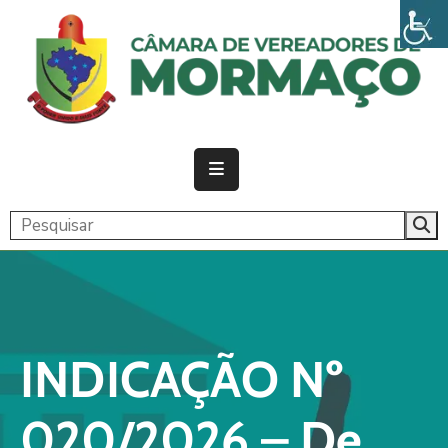
PÁGINA
INICIAL
CÂMARA
ATIVIDADE
LEGISLATIVA
PUBLICAÇÕES
TRANSPARÊNCIA
INDICAÇÃO Nº
CONTATO
020/2026 – De