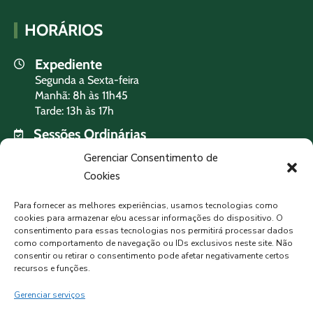
HORÁRIOS
Expediente
Segunda a Sexta-feira
Manhã: 8h às 11h45
Tarde: 13h às 17h
Sessões Ordinárias
Terça-feira às 19h
Gerenciar Consentimento de
Cookies
PREVISÃO DO TEMPO
Para fornecer as melhores experiências, usamos tecnologias como
cookies para armazenar e/ou acessar informações do dispositivo. O
consentimento para essas tecnologias nos permitirá processar dados
como comportamento de navegação ou IDs exclusivos neste site. Não
MORMAÇO, BR
consentir ou retirar o consentimento pode afetar negativamente certos
recursos e funções.
Céu Limpo
Gerenciar serviços