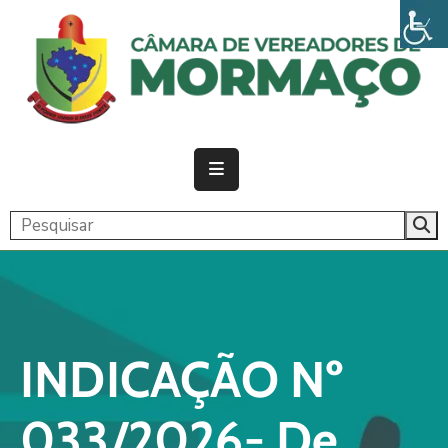
PÁGINA
INICIAL
CÂMARA
ATIVIDADE
LEGISLATIVA
PUBLICAÇÕES
TRANSPARÊNCIA
INDICAÇÃO Nº
CONTATO
033/2026- De