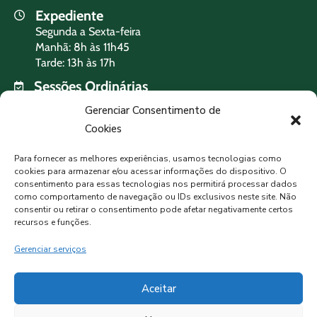
Expediente
Segunda a Sexta-feira
Manhã: 8h às 11h45
Tarde: 13h às 17h
Sessões Ordinárias
Terça-feira às 19h
Gerenciar Consentimento de
Cookies
PREVISÃO DO TEMPO
Para fornecer as melhores experiências, usamos tecnologias como
cookies para armazenar e/ou acessar informações do dispositivo. O
consentimento para essas tecnologias nos permitirá processar dados
como comportamento de navegação ou IDs exclusivos neste site. Não
MORMAÇO, BR
consentir ou retirar o consentimento pode afetar negativamente certos
recursos e funções.
Nublado
Gerenciar serviços
12°C
95%
Aceitar