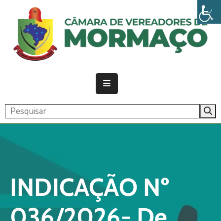
PÁGINA
INICIAL
CÂMARA
ATIVIDADE
LEGISLATIVA
PUBLICAÇÕES
TRANSPARÊNCIA
INDICAÇÃO Nº
CONTATO
036/2026- De