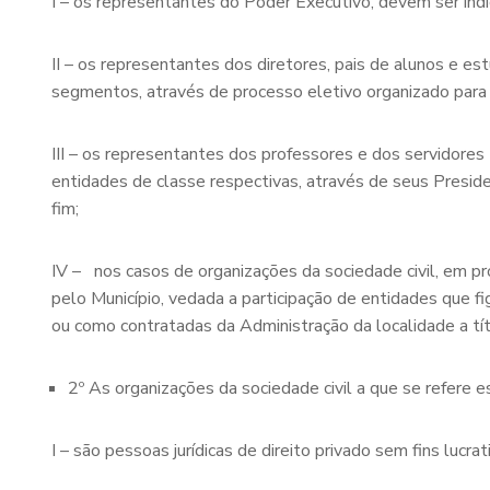
I – os representantes do Poder Executivo, devem ser indi
II – os representantes dos diretores, pais de alunos e e
segmentos, através de processo eletivo organizado para 
III – os representantes dos professores e dos servidores t
entidades de classe respectivas, através de seus Preside
fim;
IV – nos casos de organizações da sociedade civil, em p
pelo Município, vedada a participação de entidades que f
ou como contratadas da Administração da localidade a tí
2º As organizações da sociedade civil a que se refere es
I – são pessoas jurídicas de direito privado sem fins lucr