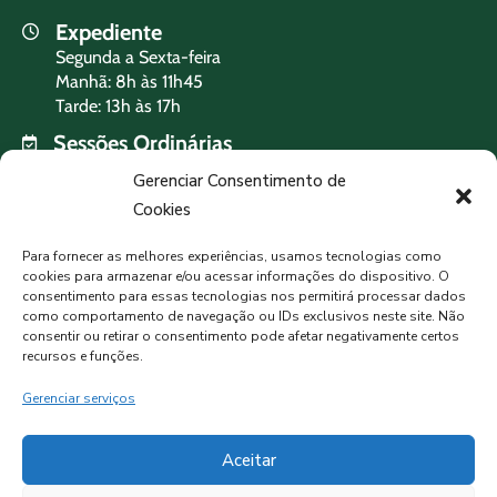
Expediente
Segunda a Sexta-feira
Manhã: 8h às 11h45
Tarde: 13h às 17h
Sessões Ordinárias
Terça-feira às 19h
Gerenciar Consentimento de
Cookies
PREVISÃO DO TEMPO
Para fornecer as melhores experiências, usamos tecnologias como
cookies para armazenar e/ou acessar informações do dispositivo. O
consentimento para essas tecnologias nos permitirá processar dados
como comportamento de navegação ou IDs exclusivos neste site. Não
MORMAÇO, BR
consentir ou retirar o consentimento pode afetar negativamente certos
recursos e funções.
Chuva Leve
Gerenciar serviços
21°C
83%
Aceitar