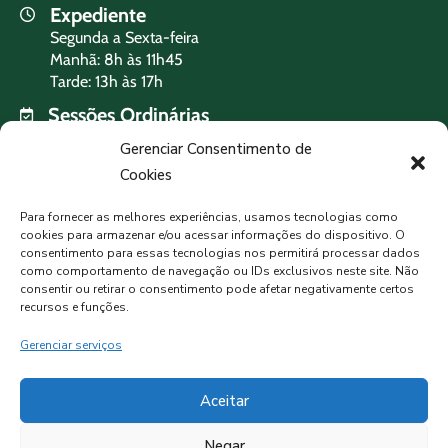
Expediente
Segunda a Sexta-feira
Manhã: 8h às 11h45
Tarde: 13h às 17h
Sessões Ordinárias
Terça-feira às 19h
Gerenciar Consentimento de
Cookies
PREVISÃO DO TEMPO
Para fornecer as melhores experiências, usamos tecnologias como
cookies para armazenar e/ou acessar informações do dispositivo. O
consentimento para essas tecnologias nos permitirá processar dados
como comportamento de navegação ou IDs exclusivos neste site. Não
MORMAÇO, BR
consentir ou retirar o consentimento pode afetar negativamente certos
recursos e funções.
Céu Limpo
Gerenciar serviços
7°C
87%
Aceitar
Negar