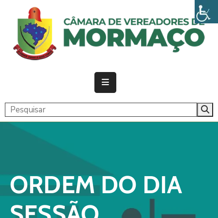
PÁGINA
INICIAL
CÂMARA
ATIVIDADE
LEGISLATIVA
PUBLICAÇÕES
TRANSPARÊNCIA
ORDEM DO DIA
CONTATO
SESSÃO