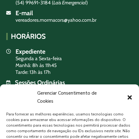
(54) 99691-3184 (
Laís Emergencial
)
E-mail
vereadores.mormacors@yahoo.com.br
HORÁRIOS
Expediente
Segunda a Sexta-feira
Manhã: 8h às 11h45
Tarde: 13h às 17h
Sessões Ordinárias
Terça-feira às 19h
Gerenciar Consentimento de
Cookies
PREVISÃO DO TEMPO
Para fornecer as melhores experiências, usamos tecnologias como
cookies para armazenar e/ou acessar informações do dispositivo. O
consentimento para essas tecnologias nos permitirá processar dados
como comportamento de navegação ou IDs exclusivos neste site. Não
MORMAÇO, BR
consentir ou retirar o consentimento pode afetar negativamente certos