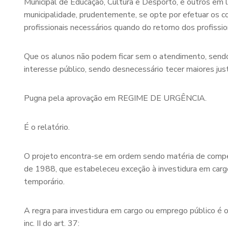
Municipal de Educação, Cultura e Desporto, e outros em 
municipalidade, prudentemente, se opte por efetuar os c
profissionais necessários quando do retorno dos profissi
Que os alunos não podem ficar sem o atendimento, sendo
interesse público, sendo desnecessário tecer maiores just
Pugna pela aprovação em REGIME DE URGÊNCIA.
É o relatório.
O projeto encontra-se em ordem sendo matéria de competê
de 1988, que estabeleceu exceção à investidura em cargo
temporário.
A regra para investidura em cargo ou emprego público é 
inc. II do art. 37: