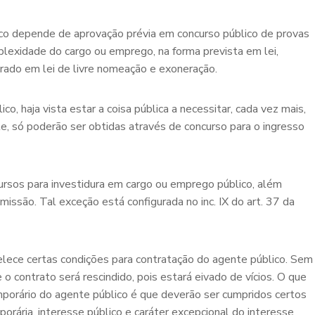
lico depende de aprovação prévia em concurso público de provas
plexidade do cargo ou emprego, na forma prevista em lei,
ado em lei de livre nomeação e exoneração.
o, haja vista estar a coisa pública a necessitar, cada vez mais,
e, só poderão ser obtidas através de concurso para o ingresso
rsos para investidura em cargo ou emprego público, além
ssão. Tal exceção está configurada no inc. IX do art. 37 da
belece certas condições para contratação do agente público. Sem
o contrato será rescindido, pois estará eivado de vícios. O que
mporário do agente público é que deverão ser cumpridos certos
orária, interesse público e caráter excepcional do interesse