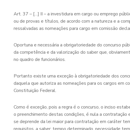
Art. 37 – […] II – a investidura em cargo ou emprego púb
ou de provas e títulos, de acordo com a natureza e a com
ressalvadas as nomeações para cargo em comissão declar
Oportuna e necessária a obrigatoriedade do concurso públic
da competência e da valorização do saber que, obviament
no quadro de funcionários.
Portanto existe uma exceção à obrigatoriedade dos concu
daquela que autoriza as nomeações para os cargos em comi
Constituição Federal.
Como é exceção, pois a regra é o concurso, o inciso esta
o preenchimento destas condições, é nula a contratação e 
se deprende da lei maior para contratação em caráter te
requisitos, a saber: tempo determinado, necessidade temp