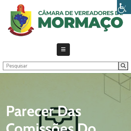
PÁGINA
INICIAL
CÂMARA
ATIVIDADE
LEGISLATIVA
PUBLICAÇÕES
TRANSPARÊNCIA
Parecer Das
CONTATO
Comissões Do