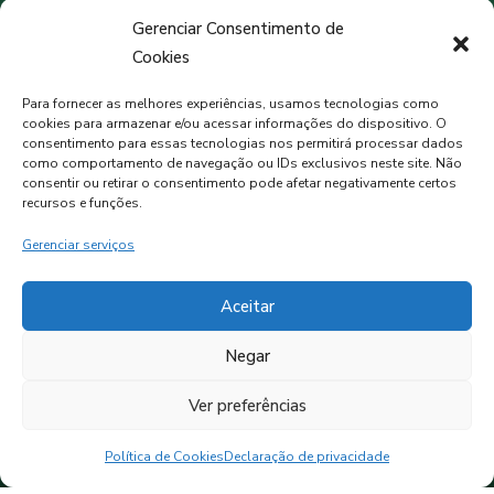
Terça-feira às 19h
Gerenciar Consentimento de
Cookies
PREVISÃO DO TEMPO
Para fornecer as melhores experiências, usamos tecnologias como
cookies para armazenar e/ou acessar informações do dispositivo. O
consentimento para essas tecnologias nos permitirá processar dados
como comportamento de navegação ou IDs exclusivos neste site. Não
MORMAÇO, BR
consentir ou retirar o consentimento pode afetar negativamente certos
recursos e funções.
Céu Limpo
Gerenciar serviços
7°C
94%
Aceitar
Negar
Ver preferências
Política de Cookies
Declaração de privacidade
© 2025 • Câmara Municipal de Vereadores de