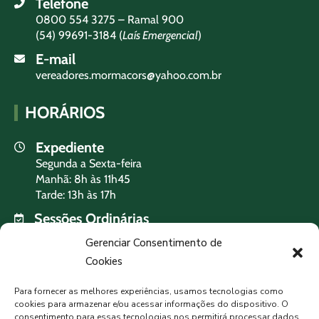
Telefone
0800 554 3275 – Ramal 900
(54) 99691-3184 (
Laís Emergencial
)
E-mail
vereadores.mormacors@yahoo.com.br
HORÁRIOS
Expediente
Segunda a Sexta-feira
Manhã: 8h às 11h45
Tarde: 13h às 17h
Sessões Ordinárias
Terça-feira às 19h
Gerenciar Consentimento de
Cookies
PREVISÃO DO TEMPO
Para fornecer as melhores experiências, usamos tecnologias como
cookies para armazenar e/ou acessar informações do dispositivo. O
consentimento para essas tecnologias nos permitirá processar dados