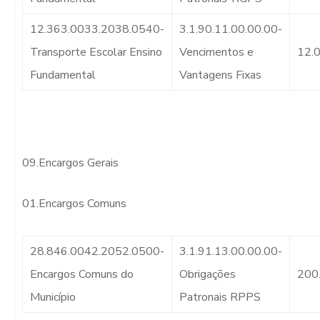
12.363.0033.2038.0540-
3.1.90.11.00.00.00-
Transporte Escolar Ensino
Vencimentos e
12.
Fundamental
Vantagens Fixas
09.Encargos Gerais
01.Encargos Comuns
28.846.0042.2052.0500-
3.1.91.13.00.00.00-
Encargos Comuns do
Obrigações
200
Município
Patronais RPPS