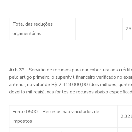
Total das reduções
75
orçamentárias:
Art. 3º
– Servirão de recursos para dar cobertura aos crédi
pelo artigo primeiro, o superávit financeiro verificado no exer
anterior, no valor de R$ 2.418.000,00 (dois milhões, quatr
dezoito mil reais), nas fontes de recursos abaixo especificad
Fonte 0500 – Recursos não vinculados de
2.32
Impostos