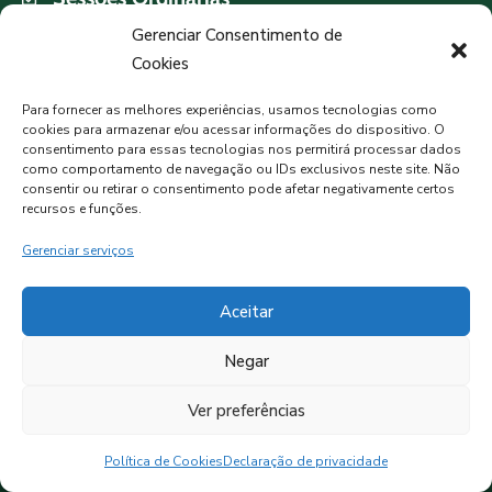
Terça-feira às 19h
Gerenciar Consentimento de
Cookies
PREVISÃO DO TEMPO
Para fornecer as melhores experiências, usamos tecnologias como
cookies para armazenar e/ou acessar informações do dispositivo. O
consentimento para essas tecnologias nos permitirá processar dados
como comportamento de navegação ou IDs exclusivos neste site. Não
MORMAÇO, BR
consentir ou retirar o consentimento pode afetar negativamente certos
recursos e funções.
Nuvens Dispersas
Gerenciar serviços
18°C
92%
Aceitar
Negar
Ver preferências
Política de Cookies
Declaração de privacidade