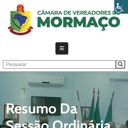
PÁGINA
INICIAL
CÂMARA
ATIVIDADE
LEGISLATIVA
PUBLICAÇÕES
TRANSPARÊNCIA
Resumo Da
CONTATO
Sessão Ordinária