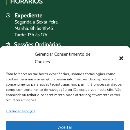
HORÁRIOS
Expediente
Segunda a Sexta-feira
Manhã: 8h às 11h45
Tarde: 13h às 17h
Sessões Ordinárias
Terça-feira às 19h
Gerenciar Consentimento de
Cookies
PREVISÃO DO TEMPO
Para fornecer as melhores experiências, usamos tecnologias como
cookies para armazenar e/ou acessar informações do dispositivo. O
consentimento para essas tecnologias nos permitirá processar dados
como comportamento de navegação ou IDs exclusivos neste site. Não
MORMAÇO, BR
consentir ou retirar o consentimento pode afetar negativamente certos
Algumas Nuvens
recursos e funções.
Gerenciar serviços
7°C
90%
Aceitar