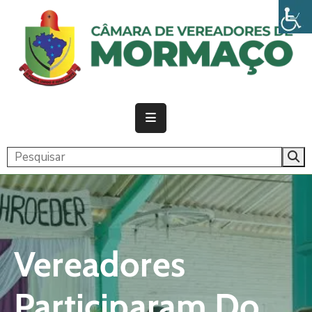
PÁGINA
INICIAL
CÂMARA
ATIVIDADE
LEGISLATIVA
PUBLICAÇÕES
TRANSPARÊNCIA
Vereadores
CONTATO
Participaram Do