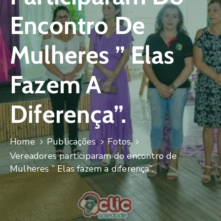
Encontro De
Mulheres ” Elas
Fazem A
Diferença”.
Home
Publicações
Fotos
Vereadores participaram do encontro de
Mulheres ” Elas fazem a diferença”.