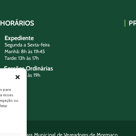
HORÁRIOS
P
Expediente
Segunda a Sexta-feira
Manhã: 8h às 11h45
Tarde: 13h às 17h
Sessões Ordinárias
Terça-feira às 19h
es para
ra essas
vegação ou
fetar
2025 • Câmara Municipal de Vereadores de Mormaço.