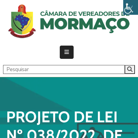
PÁGINA
INICIAL
CÂMARA
ATIVIDADE
LEGISLATIVA
PUBLICAÇÕES
TRANSPARÊNCIA
PROJETO DE LEI
CONTATO
Nº 038/2022, DE